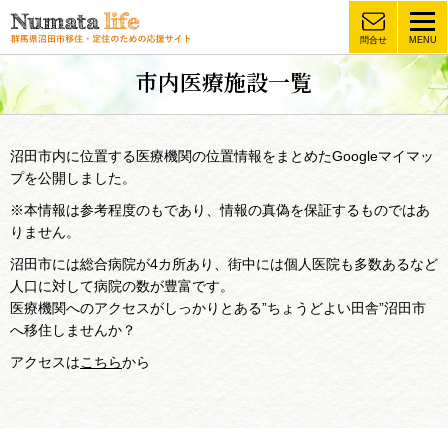
問合せ
MENU
Numata life ほどよく田舎な
市内医療施設一覧
沼田で暮らそう 群馬県沼田
市移住・定住のための応援
サイト
沼田市内に位置する医療機関の位置情報をまとめたGoogleマイマッ
プを公開しました。
※本情報は参考程度のもであり、情報の真偽を保証するものではあ
りません。
沼田市には総合病院が4カ所あり、街中には個人医院も多数あるなど
人口に対して病院の数が豊富です。
医療機関へのアクセスがしっかりとある”ちょうどよい田舎”沼田市
へ移住しませんか？
アクセスは
こちら
から